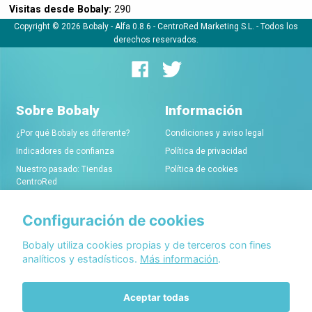
Visitas desde Bobaly:
290
Copyright © 2026 Bobaly -
Alfa 0.8.6
- CentroRed Marketing S.L. - Todos los
derechos reservados.
Sobre Bobaly
Información
¿Por qué Bobaly es diferente?
Condiciones y aviso legal
Indicadores de confianza
Política de privacidad
Nuestro pasado: Tiendas
Política de cookies
CentroRed
Configuración de cookies
Comerciantes
Conócenos
Alta de tiendas online
Acerca de Bobaly Partners
Bobaly utiliza cookies propias y de terceros con fines
analíticos y estadísticos.
Más información
.
Condiciones de alta
Partner eCommerce
Sello de confianza Bobaly
Contacta con nosotros
Aceptar todas