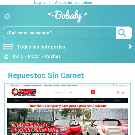
Log in
Alta de tiendas online
Todas las categorías
>
>
Inicio
Motor
Coches
Repuestos Sin Carnet