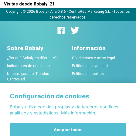
Visitas desde Bobaly:
21
Copyright © 2026 Bobaly -
Alfa 0.8.6
- CentroRed Marketing S.L. - Todos los
derechos reservados.
Sobre Bobaly
Información
¿Por qué Bobaly es diferente?
Condiciones y aviso legal
Indicadores de confianza
Política de privacidad
Nuestro pasado: Tiendas
Política de cookies
CentroRed
Configuración de cookies
Comerciantes
Conócenos
Alta de tiendas online
Acerca de Bobaly Partners
Bobaly utiliza cookies propias y de terceros con fines
analíticos y estadísticos.
Más información
.
Condiciones de alta
Partner eCommerce
Sello de confianza Bobaly
Contacta con nosotros
Aceptar todas