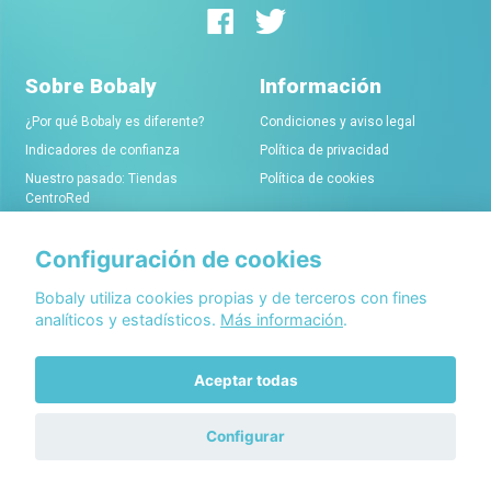
Sobre Bobaly
Información
¿Por qué Bobaly es diferente?
Condiciones y aviso legal
Indicadores de confianza
Política de privacidad
Nuestro pasado: Tiendas
Política de cookies
CentroRed
Configuración de cookies
Comerciantes
Conócenos
Alta de tiendas online
Acerca de Bobaly Partners
Bobaly utiliza cookies propias y de terceros con fines
analíticos y estadísticos.
Más información
.
Condiciones de alta
Partner eCommerce
Sello de confianza Bobaly
Contacta con nosotros
Aceptar todas
Configurar