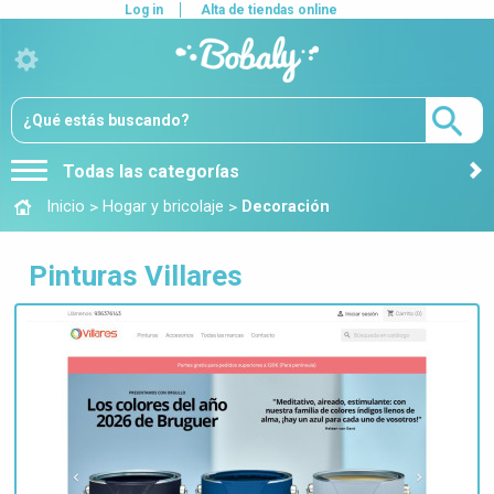
Log in
Alta de tiendas online
Todas las categorías
>
>
Inicio
Hogar y bricolaje
Decoración
Pinturas Villares