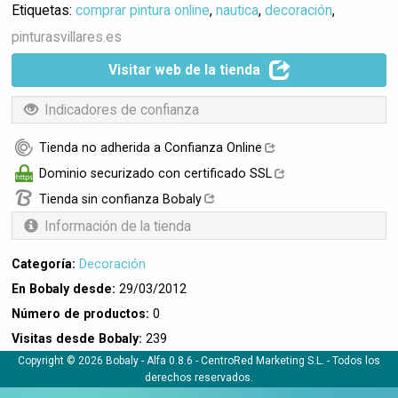
Etiquetas:
comprar pintura online
,
nautica
,
decoración
,
pinturasvillares.es
Visitar web de la tienda
Indicadores de confianza
Tienda no adherida a Confianza Online
Dominio securizado con certificado SSL
Tienda sin confianza Bobaly
Información de la tienda
Categoría:
Decoración
En Bobaly desde:
29/03/2012
Número de productos:
0
Visitas desde Bobaly:
239
Copyright © 2026 Bobaly -
Alfa 0.8.6
- CentroRed Marketing S.L. - Todos los
derechos reservados.