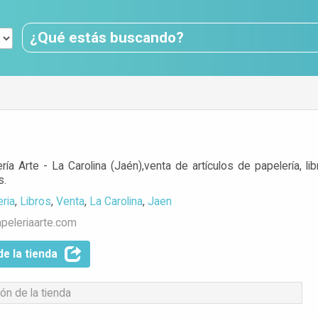
ería Arte - La Carolina (Jaén),venta de artículos de papelería, li
s.
eria
,
Libros
,
Venta
,
La Carolina
,
Jaen
peleriaarte.com
de la tienda
ón de la tienda