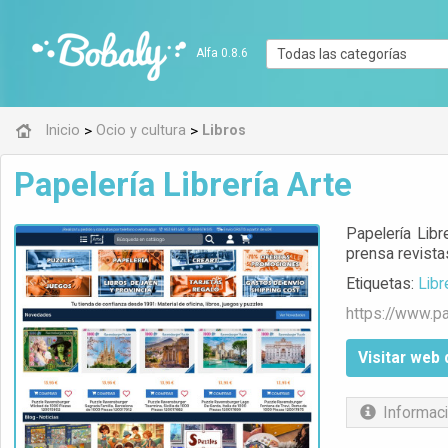
Alfa 0.8.6
>
>
Inicio
Ocio y cultura
Libros
Papelería Librería Arte
Papelería Libr
prensa revista
Etiquetas:
Libr
https://www.
pa
Visitar web 
Informaci