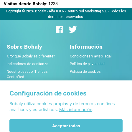
Visitas desde Bobaly:
1238
Copyright © 2026 Bobaly -
Alfa 0.8.6
- CentroRed Marketing S.L. - Todos los
derechos reservados.
Sobre Bobaly
Información
¿Por qué Bobaly es diferente?
Condiciones y aviso legal
Indicadores de confianza
Política de privacidad
Nuestro pasado: Tiendas
Política de cookies
CentroRed
Configuración de cookies
Comerciantes
Conócenos
Alta de tiendas online
Acerca de Bobaly Partners
Bobaly utiliza cookies propias y de terceros con fines
analíticos y estadísticos.
Más información
.
Condiciones de alta
Partner eCommerce
Sello de confianza Bobaly
Contacta con nosotros
Aceptar todas