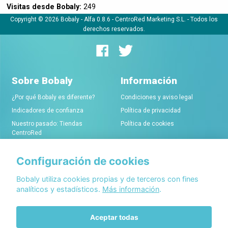
Visitas desde Bobaly:
249
Copyright © 2026 Bobaly -
Alfa 0.8.6
- CentroRed Marketing S.L. - Todos los
derechos reservados.
Sobre Bobaly
Información
¿Por qué Bobaly es diferente?
Condiciones y aviso legal
Indicadores de confianza
Política de privacidad
Nuestro pasado: Tiendas
Política de cookies
CentroRed
Configuración de cookies
Comerciantes
Conócenos
Alta de tiendas online
Acerca de Bobaly Partners
Bobaly utiliza cookies propias y de terceros con fines
analíticos y estadísticos.
Más información
.
Condiciones de alta
Partner eCommerce
Sello de confianza Bobaly
Contacta con nosotros
Aceptar todas