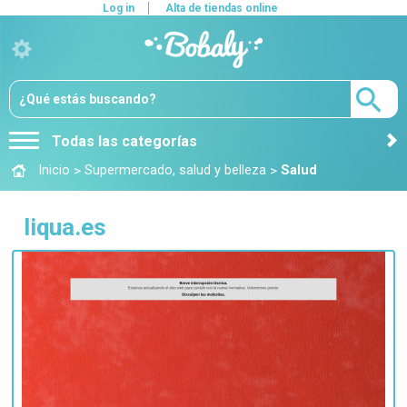
Log in
Alta de tiendas online
Todas las categorías
>
>
Inicio
Supermercado, salud y belleza
Salud
liqua.es