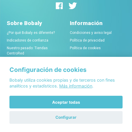
Sobre Bobaly
Información
¿Por qué Bobaly es diferente?
Condiciones y aviso legal
Indicadores de confianza
Política de privacidad
Nuestro pasado: Tiendas
Política de cookies
CentroRed
Configuración de cookies
Comerciantes
Conócenos
Alta de tiendas online
Acerca de Bobaly Partners
Bobaly utiliza cookies propias y de terceros con fines
analíticos y estadísticos.
Más información
.
Condiciones de alta
Partner eCommerce
Sello de confianza Bobaly
Contacta con nosotros
Aceptar todas
Configurar