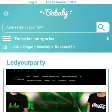
Log in
Alta de tiendas online
Todas las categorías
>
>
Inicio
Hogar y bricolaje
Decoración
Ledyourparty