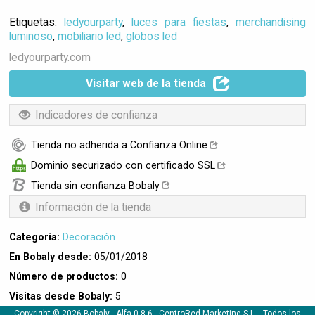
Etiquetas:
ledyourparty
,
luces para fiestas
,
merchandising
luminoso
,
mobiliario led
,
globos led
ledyourparty.com
Visitar web de la tienda
Indicadores de confianza
Tienda no adherida a Confianza Online
Dominio securizado con certificado SSL
Tienda sin confianza Bobaly
Información de la tienda
Categoría:
Decoración
En Bobaly desde:
05/01/2018
Número de productos:
0
Visitas desde Bobaly:
5
Copyright © 2026 Bobaly -
Alfa 0.8.6
- CentroRed Marketing S.L. - Todos los