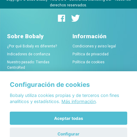
derechos reservados.
Sobre Bobaly
Información
¿Por qué Bobaly es diferente?
Condiciones y aviso legal
Indicadores de confianza
Política de privacidad
Nuestro pasado: Tiendas
Política de cookies
CentroRed
Configuración de cookies
Comerciantes
Conócenos
Alta de tiendas online
Acerca de Bobaly Partners
Bobaly utiliza cookies propias y de terceros con fines
analíticos y estadísticos.
Más información
.
Condiciones de alta
Partner eCommerce
Sello de confianza Bobaly
Contacta con nosotros
Aceptar todas
Configurar