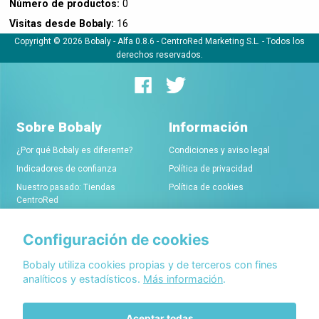
Número de productos:
0
Visitas desde Bobaly:
16
Copyright © 2026 Bobaly -
Alfa 0.8.6
- CentroRed Marketing S.L. - Todos los
derechos reservados.
Sobre Bobaly
Información
¿Por qué Bobaly es diferente?
Condiciones y aviso legal
Indicadores de confianza
Política de privacidad
Nuestro pasado: Tiendas
Política de cookies
CentroRed
Configuración de cookies
Comerciantes
Conócenos
Alta de tiendas online
Acerca de Bobaly Partners
Bobaly utiliza cookies propias y de terceros con fines
analíticos y estadísticos.
Más información
.
Condiciones de alta
Partner eCommerce
Sello de confianza Bobaly
Contacta con nosotros
Aceptar todas