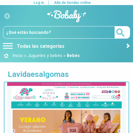
Log in
Alta de tiendas online
Todas las categorías
>
>
Inicio
Juguetes y bebés
Bebés
Lavidaesalgomas