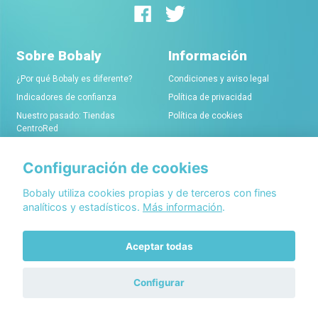
Sobre Bobaly
Información
¿Por qué Bobaly es diferente?
Condiciones y aviso legal
Indicadores de confianza
Política de privacidad
Nuestro pasado: Tiendas
Política de cookies
CentroRed
Configuración de cookies
Comerciantes
Conócenos
Alta de tiendas online
Acerca de Bobaly Partners
Bobaly utiliza cookies propias y de terceros con fines
analíticos y estadísticos.
Más información
.
Condiciones de alta
Partner eCommerce
Sello de confianza Bobaly
Contacta con nosotros
Aceptar todas
Configurar