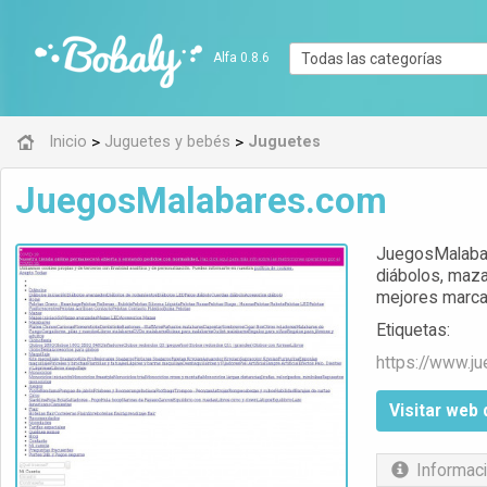
Alfa 0.8.6
>
>
Inicio
Juguetes y bebés
Juguetes
JuegosMalabares.com
JuegosMalabar
diábolos, maza
mejores marcas
Etiquetas:
https://www.
j
Visitar web 
Informaci