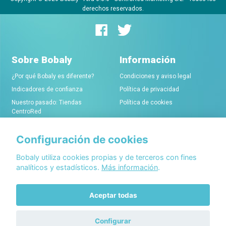
derechos reservados.
Sobre Bobaly
Información
¿Por qué Bobaly es diferente?
Condiciones y aviso legal
Indicadores de confianza
Política de privacidad
Nuestro pasado: Tiendas
Política de cookies
CentroRed
Configuración de cookies
Comerciantes
Conócenos
Alta de tiendas online
Acerca de Bobaly Partners
Bobaly utiliza cookies propias y de terceros con fines
analíticos y estadísticos.
Más información
.
Condiciones de alta
Partner eCommerce
Sello de confianza Bobaly
Contacta con nosotros
Aceptar todas
Configurar