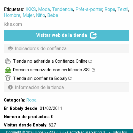
Etiquetas:
IKKS
,
Moda
,
Tendencia
,
Prêt-à-porter
,
Ropa
,
Textil
,
Hombre
,
Mujer
,
Niño
,
Bebe
ikks.com
Visitar web de la tienda
Indicadores de confianza
Tienda no adherida a Confianza Online
Dominio securizado con certificado SSL
Tienda sin confianza Bobaly
Información de la tienda
Categoría:
Ropa
En Bobaly desde:
01/02/2011
Número de productos:
0
Visitas desde Bobaly:
627
Copyright © 2026 Bobaly -
Alfa 0.8.6
- CentroRed Marketing S.L. - Todos los