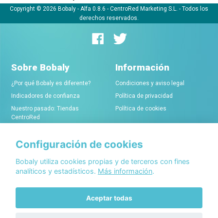
Copyright © 2026 Bobaly -
Alfa 0.8.6
- CentroRed Marketing S.L. - Todos los
derechos reservados.
Sobre Bobaly
Información
¿Por qué Bobaly es diferente?
Condiciones y aviso legal
Indicadores de confianza
Política de privacidad
Nuestro pasado: Tiendas
Política de cookies
CentroRed
Configuración de cookies
Comerciantes
Conócenos
Alta de tiendas online
Acerca de Bobaly Partners
Bobaly utiliza cookies propias y de terceros con fines
analíticos y estadísticos.
Más información
.
Condiciones de alta
Partner eCommerce
Sello de confianza Bobaly
Contacta con nosotros
Aceptar todas