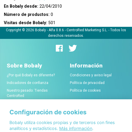
En Bobaly desde:
22/04/2010
Número de productos:
0
Visitas desde Bobaly:
501
Copyright © 2026 Bobaly -
Alfa 0.8.6
- CentroRed Marketing S.L. - Todos los
derechos reservados.
Sobre Bobaly
Información
¿Por qué Bobaly es diferente?
Condiciones y aviso legal
Indicadores de confianza
Política de privacidad
Nuestro pasado: Tiendas
Política de cookies
CentroRed
Configuración de cookies
Comerciantes
Conócenos
Alta de tiendas online
Acerca de Bobaly Partners
Bobaly utiliza cookies propias y de terceros con fines
analíticos y estadísticos.
Más información
.
Condiciones de alta
Partner eCommerce