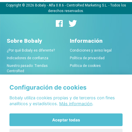
Copyright © 2026 Bobaly -
Alfa 0.8.6
- CentroRed Marketing S.L. - Todos los
derechos reservados.
Sobre Bobaly
Información
¿Por qué Bobaly es diferente?
Condiciones y aviso legal
Indicadores de confianza
Política de privacidad
Nuestro pasado: Tiendas
Política de cookies
CentroRed
Configuración de cookies
Comerciantes
Conócenos
Alta de tiendas online
Acerca de Bobaly Partners
Bobaly utiliza cookies propias y de terceros con fines
analíticos y estadísticos.
Más información
.
Condiciones de alta
Partner eCommerce
Sello de confianza Bobaly
Contacta con nosotros
Aceptar todas