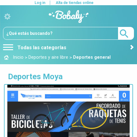
Log in
Alta de tiendas online
Todas las categorías
>
>
Inicio
Deportes y aire libre
Deportes general
Deportes Moya