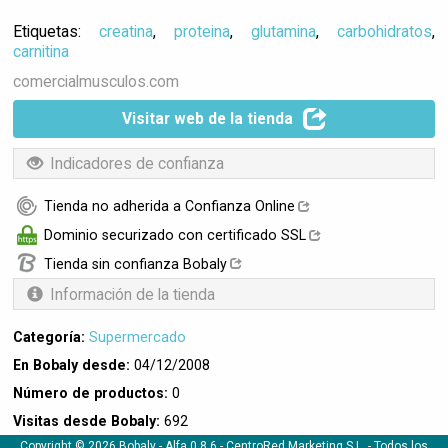
Etiquetas:
creatina
,
proteina
,
glutamina
,
carbohidratos
,
carnitina
comercialmusculos.com
Visitar web de la tienda
Indicadores de confianza
Tienda no adherida a Confianza Online
Dominio securizado con certificado SSL
Tienda sin confianza Bobaly
Información de la tienda
Categoría:
Supermercado
En Bobaly desde:
04/12/2008
Número de productos:
0
Visitas desde Bobaly:
692
Copyright © 2026 Bobaly -
Alfa 0.8.6
- CentroRed Marketing S.L. - Todos los