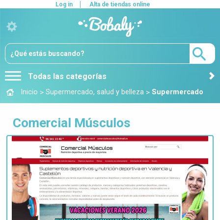
Log in
Alta de tiendas online
Todas las categorías
>
>
Inicio
Supermercado, salud y belleza
Supermercado
Comercial Músculos