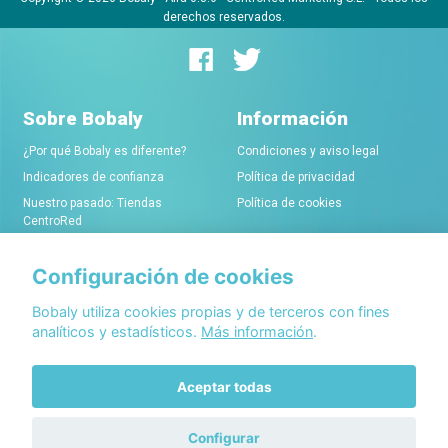
derechos reservados.
Sobre Bobaly
Información
¿Por qué Bobaly es diferente?
Condiciones y aviso legal
Indicadores de confianza
Política de privacidad
Nuestro pasado: Tiendas
Política de cookies
CentroRed
Configuración de cookies
Comerciantes
Conócenos
Alta de tiendas online
Acerca de Bobaly Partners
Bobaly utiliza cookies propias y de terceros con fines
analíticos y estadísticos.
Más información
.
Condiciones de alta
Partner eCommerce
Sello de confianza Bobaly
Contacta con nosotros
Aceptar todas
Configurar