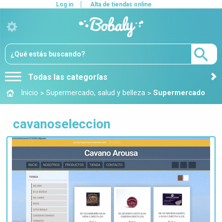
Log in
Alta de tiendas online
Todas las categorías
>
>
Inicio
Supermercado, salud y belleza
Supermercado
cavanoseleccion