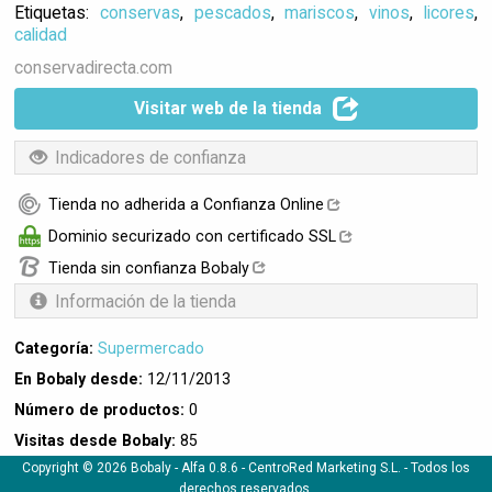
Etiquetas:
conservas
,
pescados
,
mariscos
,
vinos
,
licores
,
calidad
conservadirecta.com
Visitar web de la tienda
Indicadores de confianza
Tienda no adherida a Confianza Online
Dominio securizado con certificado SSL
Tienda sin confianza Bobaly
Información de la tienda
Categoría:
Supermercado
En Bobaly desde:
12/11/2013
Número de productos:
0
Visitas desde Bobaly:
85
Copyright © 2026 Bobaly -
Alfa 0.8.6
- CentroRed Marketing S.L. - Todos los
derechos reservados.