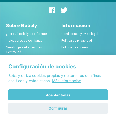
Sobre Bobaly
Información
¿Por qué Bobaly es diferente?
Condiciones y aviso legal
Indicadores de confianza
Política de privacidad
Nuestro pasado: Tiendas
Política de cookies
CentroRed
Configuración de cookies
Comerciantes
Conócenos
Alta de tiendas online
Acerca de Bobaly Partners
Bobaly utiliza cookies propias y de terceros con fines
analíticos y estadísticos.
Más información
.
Condiciones de alta
Partner eCommerce
Sello de confianza Bobaly
Contacta con nosotros
Aceptar todas
Configurar