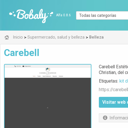
Alfa 0.8.6
>
>
Inicio
Supermercado, salud y belleza
Belleza
Carebell
Carebell Estéti
Christian, del
Etiquetas:
kit 
https://
carebel
Visitar web 
Informaci