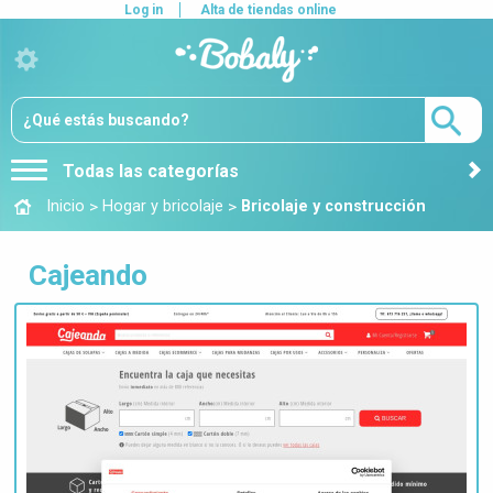
Log in
Alta de tiendas online
Todas las categorías
>
>
Inicio
Hogar y bricolaje
Bricolaje y construcción
Cajeando