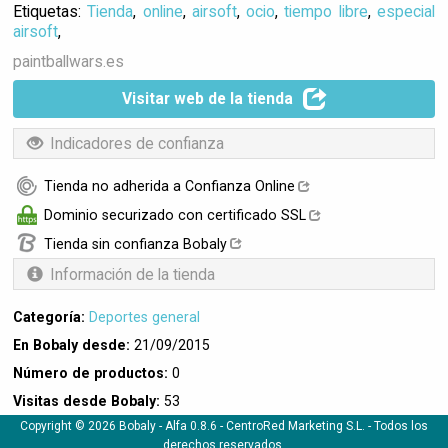
Etiquetas:
Tienda
,
online
,
airsoft
,
ocio
,
tiempo libre
,
especial
airsoft
,
paintballwars.es
Visitar web de la tienda
Indicadores de confianza
Tienda no adherida a Confianza Online
Dominio securizado con certificado SSL
Tienda sin confianza Bobaly
Información de la tienda
Categoría:
Deportes general
En Bobaly desde:
21/09/2015
Número de productos:
0
Visitas desde Bobaly:
53
Copyright © 2026 Bobaly -
Alfa 0.8.6
- CentroRed Marketing S.L. - Todos los
derechos reservados.