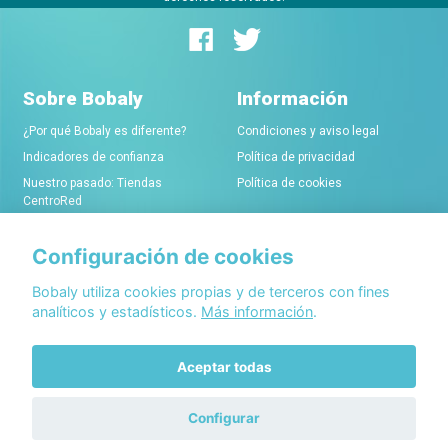
Sobre Bobaly
Información
¿Por qué Bobaly es diferente?
Condiciones y aviso legal
Indicadores de confianza
Política de privacidad
Nuestro pasado: Tiendas
Política de cookies
CentroRed
Configuración de cookies
Comerciantes
Conócenos
Alta de tiendas online
Acerca de Bobaly Partners
Bobaly utiliza cookies propias y de terceros con fines
analíticos y estadísticos.
Más información
.
Condiciones de alta
Partner eCommerce
Sello de confianza Bobaly
Contacta con nosotros
Aceptar todas
Configurar