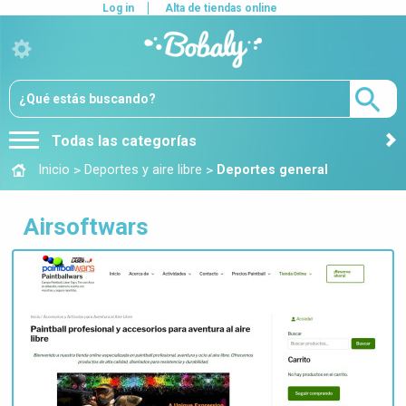
Log in
Alta de tiendas online
Todas las categorías
>
>
Inicio
Deportes y aire libre
Deportes general
Airsoftwars