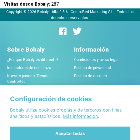
Visitas desde Bobaly:
287
Copyright © 2026 Bobaly -
Alfa 0.8.6
- CentroRed Marketing S.L. - Todos los
derechos reservados.
Sobre Bobaly
Información
¿Por qué Bobaly es diferente?
Condiciones y aviso legal
Indicadores de confianza
Política de privacidad
Nuestro pasado: Tiendas
Política de cookies
CentroRed
Configuración de cookies
Comerciantes
Conócenos
Alta de tiendas online
Acerca de Bobaly Partners
Bobaly utiliza cookies propias y de terceros con fines
analíticos y estadísticos.
Más información
.
Condiciones de alta
Partner eCommerce
Sello de confianza Bobaly
Contacta con nosotros
Aceptar todas