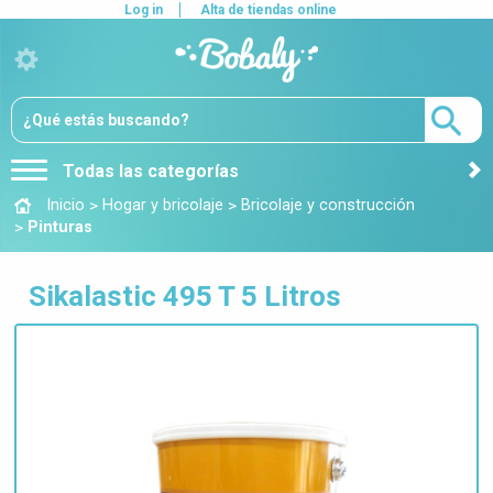
Log in
Alta de tiendas online
Todas las categorías
>
>
Inicio
Hogar y bricolaje
Bricolaje y construcción
>
Pinturas
Sikalastic 495 T 5 Litros