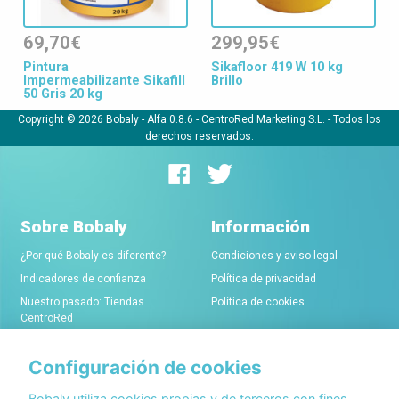
69,70€
299,95€
Pintura
Sikafloor 419 W 10 kg
Impermeabilizante Sikafill
Brillo
50 Gris 20 kg
Copyright © 2026 Bobaly -
Alfa 0.8.6
- CentroRed Marketing S.L. - Todos los
derechos reservados.
Sobre Bobaly
Información
¿Por qué Bobaly es diferente?
Condiciones y aviso legal
Indicadores de confianza
Política de privacidad
Nuestro pasado: Tiendas
Política de cookies
CentroRed
Configuración de cookies
Comerciantes
Conócenos
Alta de tiendas online
Acerca de Bobaly Partners
Bobaly utiliza cookies propias y de terceros con fines