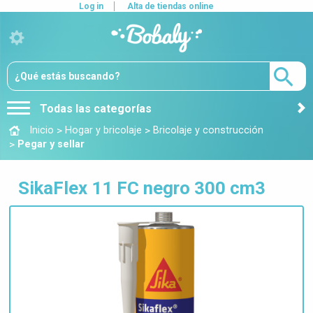
Log in
Alta de tiendas online
Todas las categorías
>
>
Inicio
Hogar y bricolaje
Bricolaje y construcción
>
Pegar y sellar
SikaFlex 11 FC negro 300 cm3