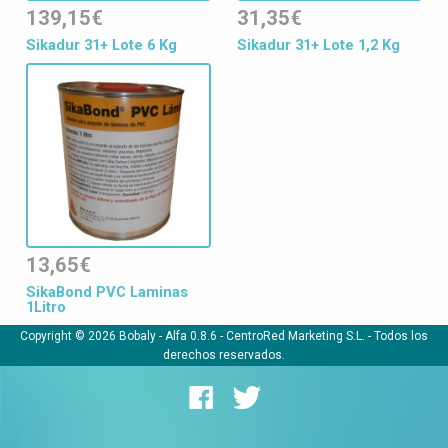
139,15€
31,35€
Sikadur 31+ Lote 6 Kg
Sikadur 31+ Lote 1,2 Kg
13,65€
SikaBond PVC Laminas
1Litro
Copyright © 2026 Bobaly -
Alfa 0.8.6
- CentroRed Marketing S.L. - Todos los
derechos reservados.