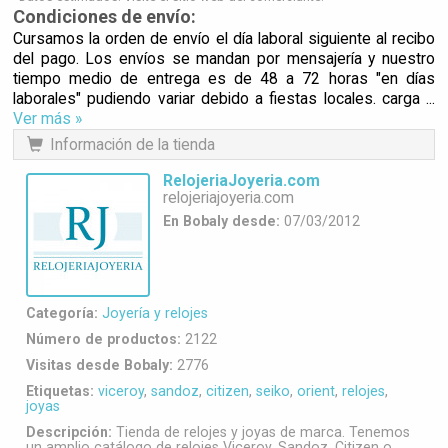
Condiciones de envío:
Cursamos la orden de envío el día laboral siguiente al recibo
del pago. Los envíos se mandan por mensajería y nuestro
tiempo medio de entrega es de 48 a 72 horas "en días
laborales" pudiendo variar debido a fiestas locales. carga ...
Ver más »
Información de la tienda
RelojeriaJoyeria.com
relojeriajoyeria.com
En Bobaly desde:
07/03/2012
Categoría:
Joyería y relojes
Número de productos:
2122
Visitas desde Bobaly:
2776
Etiquetas:
viceroy
,
sandoz
,
citizen
,
seiko
,
orient
,
relojes
,
joyas
Descripción:
Tienda de relojes y joyas de marca. Tenemos
un amplio catálogo de relojes Viceroy, Sandoz, Citizen o