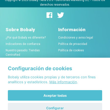
derechos reservados.
Sobre Bobaly
Información
¿Por qué Bobaly es diferente?
Condiciones y aviso legal
Indicadores de confianza
Política de privacidad
Nuestro pasado: Tiendas
Política de cookies
CentroRed
Configuración de cookies
Comerciantes
Conócenos
Alta de tiendas online
Acerca de Bobaly Partners
Bobaly utiliza cookies propias y de terceros con fines
analíticos y estadísticos.
Más información
.
Condiciones de alta
Partner eCommerce
Sello de confianza Bobaly
Contacta con nosotros
Aceptar todas
Configurar