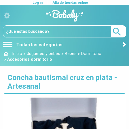
Log in
Alta de tiendas online
Todas las categorías
>
>
>
Inicio
Juguetes y bebés
Bebés
Dormitorio
>
Accesorios dormitorio
Concha bautismal cruz en plata -
Artesanal