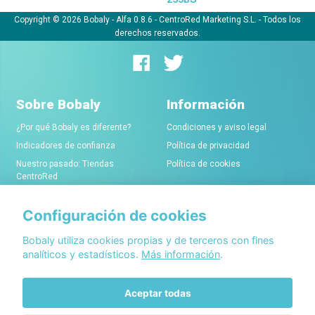
Copyright © 2026 Bobaly -
Alfa 0.8.6
- CentroRed Marketing S.L. - Todos los
derechos reservados.
Sobre Bobaly
Información
¿Por qué Bobaly es diferente?
Condiciones y aviso legal
Indicadores de confianza
Política de privacidad
Nuestro pasado: Tiendas
Política de cookies
CentroRed
Configuración de cookies
Comerciantes
Conócenos
Alta de tiendas online
Acerca de Bobaly Partners
Bobaly utiliza cookies propias y de terceros con fines
analíticos y estadísticos.
Más información
.
Condiciones de alta
Partner eCommerce
Sello de confianza Bobaly
Contacta con nosotros
Aceptar todas