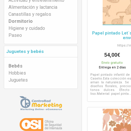
Actividad y entretenimiento
Alimentación y lactancia
Canastillas y regalos
Dormitorio
Higiene y cuidado
Papel pintado Let´s
Paseo
env
https://
i
Juguetes y bebés
54,00€
Envío gratuito
Bebés
Entrega en 2 días
Hobbies
Papel pintado infantil de 
Caselio.Esta colección e
Juguetes
aman la naturaleza. S
diseños florales, preci
tonos dulces. Efecto
liso.Material: papel pinta..