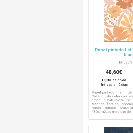
Papel pintado Let´
blan
https://
i
48,60€
+3,50€ de envío
Entrega en 2 días
Papel pintado infantil de 
Caselio.Esta colección e
aman la naturaleza. S
diseños florales, preci
tonos dulces. Materia
150g/m2Las medidas de ..