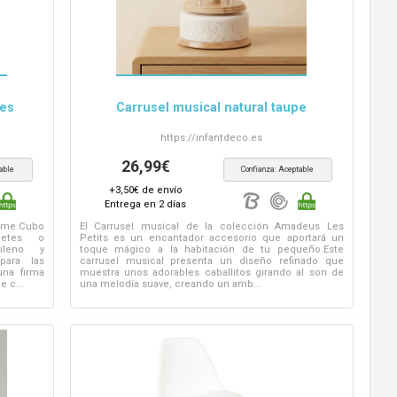
nes
Carrusel musical natural taupe
https://
infantdeco.es
26,99€
able
Confianza: Aceptable
+3,50€ de envío
Entrega en 2 días
ome.Cubo
El Carrusel musical de la colección Amadeus Les
uetes o
Petits es un encantador accesorio que aportará un
opileno y
toque mágico a la habitación de tu pequeño.Este
para las
carrusel musical presenta un diseño refinado que
una firma
muestra unos adorables caballitos girando al son de
e c...
una melodía suave, creando un amb...