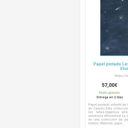
Papel pintado Le
Eto
https://
i
57,00€
Envío gratuito
Entrega en 2 días
Papel pintado infantil de
de Caselio.Esta colecci
los niños.Viajamos al
universos diferentes! La 
es una colección de pa
mixtos. Material: pape...