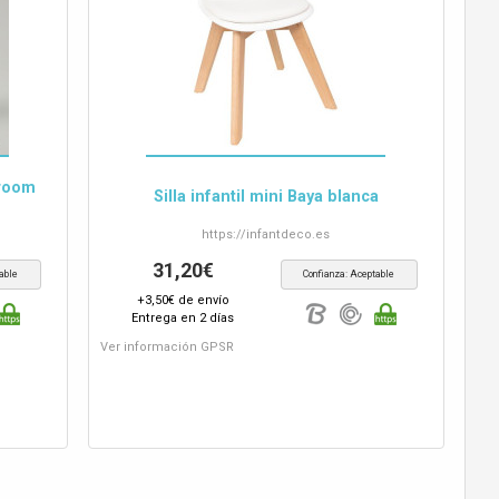
hroom
Silla infantil mini Baya blanca
https://
infantdeco.es
31,20€
able
Confianza: Aceptable
+3,50€ de envío
Entrega en 2 días
Ver información GPSR