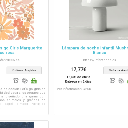
s go Girls Marguerite
Lámpara de noche infantil Mus
co rosa
Blanco
nfantdeco.es
https://
infantdeco.es
17,77€
Confianza: Aceptable
Confianza: Acept
+3,50€ de envío
Entrega en 2 días
la colección Let´s go girls de
Ver información GPSR
stá dedicada a los peques que
e ha diseñado una gama con
osos animales y gráficos en
l: papel pintado no-tejido
.