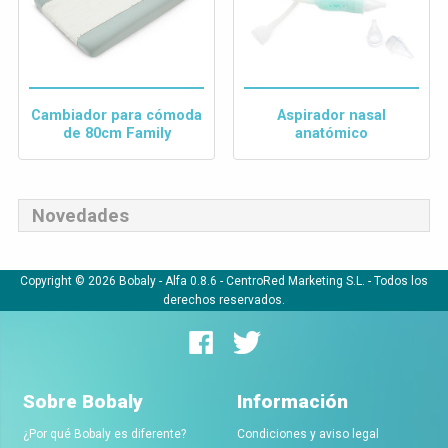
Cambiador para cómoda
Aspirador nasal
de 80cm Family
anatómico
Novedades
Copyright © 2026 Bobaly -
Alfa 0.8.6
- CentroRed Marketing S.L. - Todos los
derechos reservados.
Sobre Bobaly
Información
¿Por qué Bobaly es diferente?
Condiciones y aviso legal