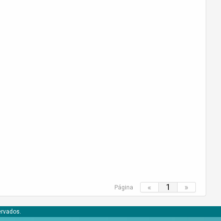
«
1
»
Página
ervados.