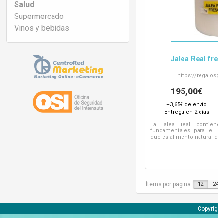
Salud
Supermercado
Vinos y bebidas
Jalea Real fre
https://
regalos
195,00€
+3,65€ de envío
Entrega en 2 días
La jalea real contie
fundamentales para el 
que es alimento natural
Ítems por página
12
2
Copyrig