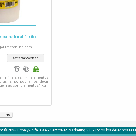
sca natural 1 kilo
gourmetonline.com
Confianza: Aceptable
ne minerales y elementos
organismo, podríamos decir
 que más complementos.1 kg
4
48
ht © 2026 Bobaly -
Alfa 0.8.6
- CentroRed Marketing S.L. - Todos los derechos res