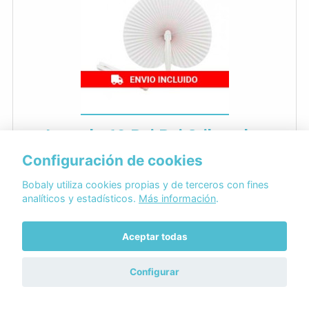
Lote de 60 Pai Pai Stilo color
blanco
Configuración de cookies
regalosgourmetonline.com
Bobaly utiliza cookies propias y de terceros con fines
21,90€
analíticos y estadísticos.
Más información
.
+3,65€ de envío
Entrega en 2 días
Aceptar todas
Confianza: Aceptable
Configurar
Detalle de regalos de invitados especial